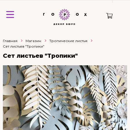
Главная
Магазин
Тропические листья
Сет листьев "Тропики"
Сет листьев "Тропики"
НОВИНКА