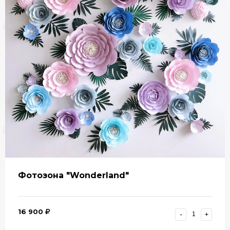
Фотозона "Wonderland"
16 900
-
+