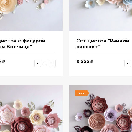
цветов с фигурой
Сет цветов "Ранний
ая Волчица"
рассвет"
0
6 000
-
+
-
ХИТ