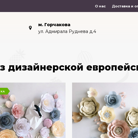
О нас
Доставка и о
м. Горчакова
ул. Адмирала Руднева д.4
з дизайнерской европейс
НКА