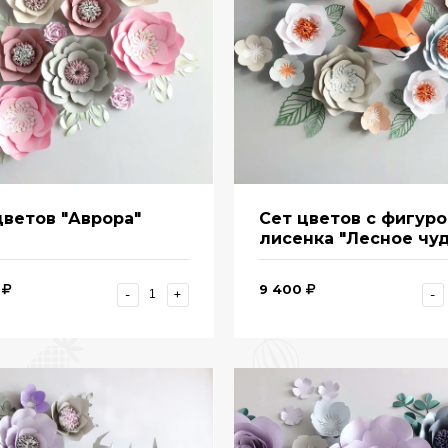
цветов "Аврора"
Сет цветов с фигур
лисенка "Лесное чу
9 400
-
+
-