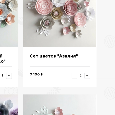
ой
Сет цветов "Азалия"
до"
7 100
+
-
+