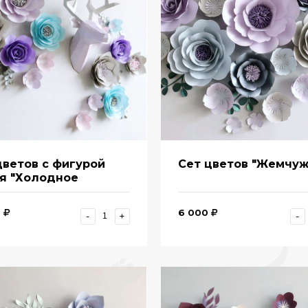
цветов с фигурой
Сет цветов "Жемчу
я "Холодное
це"
0
6 000
-
+
-