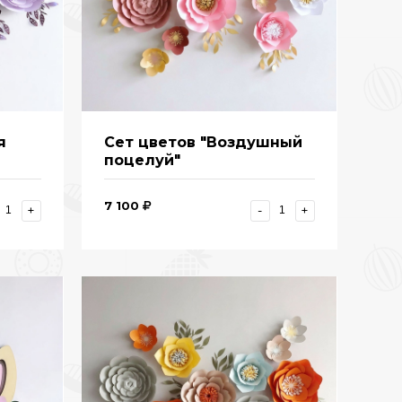
я
Сет цветов "Воздушный
поцелуй"
7 100
+
-
+