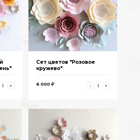
ой
Сет цветов "Розовое
ень"
кружево"
6 000
+
-
+