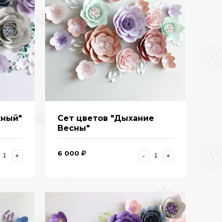
жный"
Сет цветов "Дыхание
Весны"
6 000
+
-
+