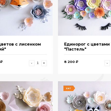
цветов с лисенком
Единорог с цветами
ий"
"Пастель"
8 200
-
+
-
ХИТ