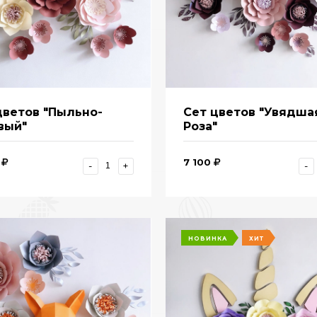
цветов "Пыльно-
Сет цветов "Увядша
вый"
Роза"
7 100
-
+
-
НОВИНКА
ХИТ