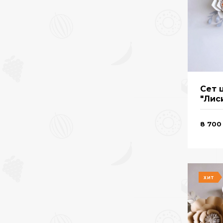
Сет 
"Лис
8 700
ХИТ