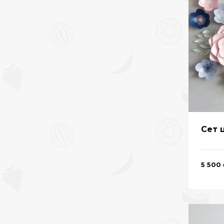
Сет 
5 500