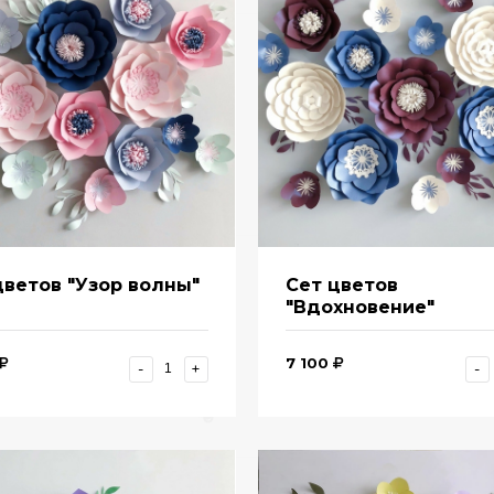
цветов "Узор волны"
Сет цветов
"Вдохновение"
7 100
-
+
-