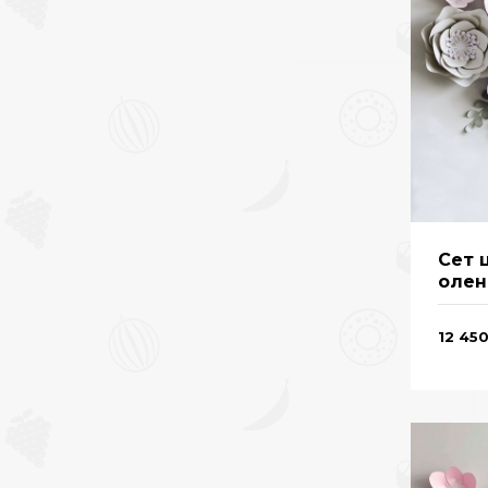
Сет 
олен
серд
12 45