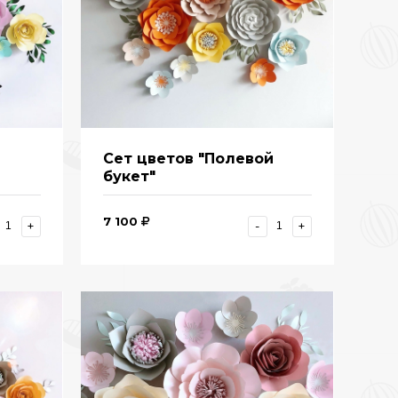
Сет цветов "Полевой
букет"
7 100
+
-
+