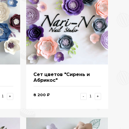
Сет цветов "Сирень и
Абрикос"
8 200
+
-
+