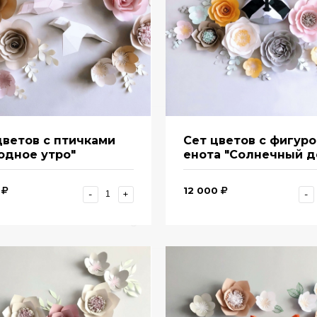
цветов с птичками
Сет цветов с фигур
одное утро"
енота "Солнечный д
12 000
-
+
-