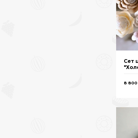
Сет 
"Хол
8 800