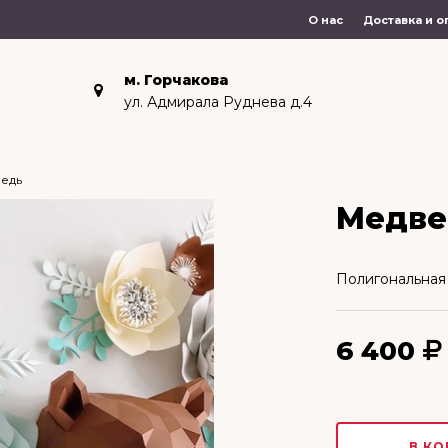
О нас
Доставка и о
м. Горчакова
ул. Адмирала Руднева д.4
едь
Медве
Полигональная
6 400
В КО