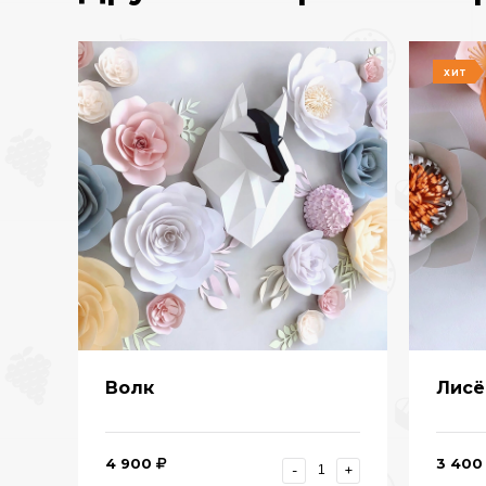
ХИТ
Волк
Лисё
4 900
3 400
-
+