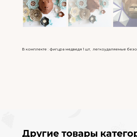
В комплекте : фигцра медведя 1 шт, легкоудаляемые без
Другие товары катего