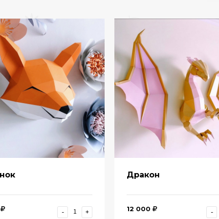
нок
Дракон
12 000
-
+
-