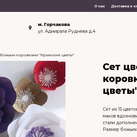
О нас
Доставка и о
м. Горчакова
ул. Адмирала Руднева д.4
с божьми коровками "Крымские цветы"
Сет цв
коров
цветы
Сет из 15 цвет
маков вдохнови
стали дополнен
Размер божьих 