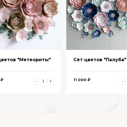
цветов "Метеориты"
Сет цветов "Палуба"
11 000
-
+
-