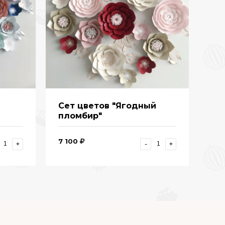
Сет цветов "Ягодный
пломбир"
7 100
+
-
+