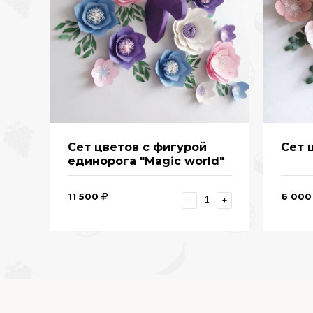
Сет цветов с фигурой
Сет 
единорога "Magic world"
11 500
6 000
-
+