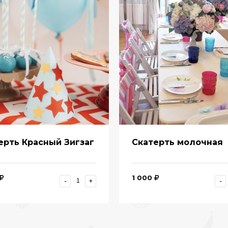
ерть Красный Зигзаг
Скатерть молочная
1 000
-
+
-