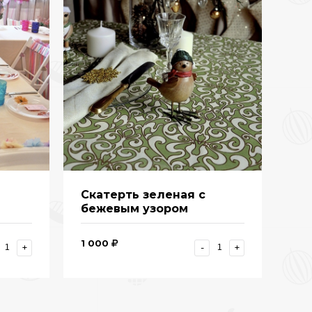
Скатерть зеленая с
бежевым узором
1 000
+
-
+