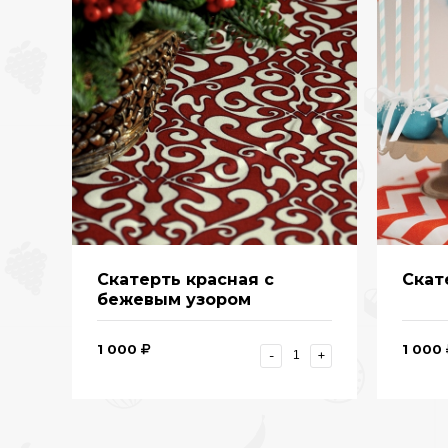
Скатерть красная с
Скат
бежевым узором
1 000
1 000
-
+