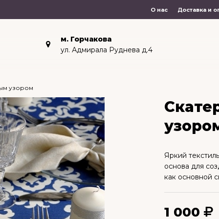
О нас
Доставка и о
м. Горчакова
ул. Адмирала Руднева д.4
лым узором
Скате
узоро
Яркий текстил
основа для соз
как основной 
1 000