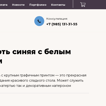
плата
Новости
Портфолио
Контакты
Консультация:
+7 (985) 131-31-55
рть синяя с белым
м
ь с крупным графичным принтом — это прекрасная
дания красивого сладкого стола. Может служить
скатертью так и декоративным напероном