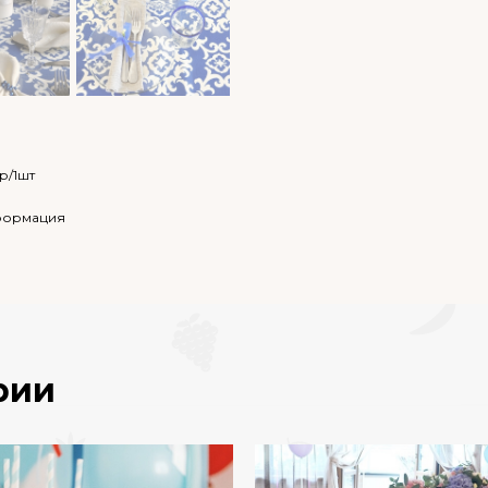
р/1шт
нформация
рии