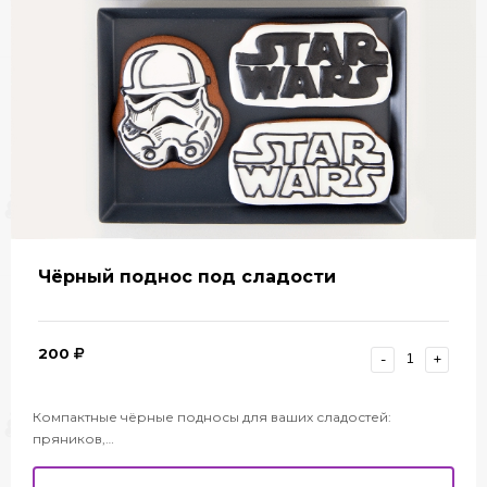
Чёрный поднос под сладости
200
-
+
Компактные чёрные подносы для ваших сладостей:
пряников,…